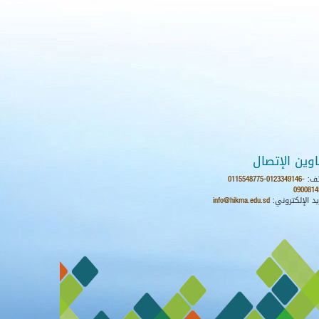
اوين الإتصال
ف:
0115548775-0123349146-
0900814
يد الإلكتروني:
info@hikma.edu.sd