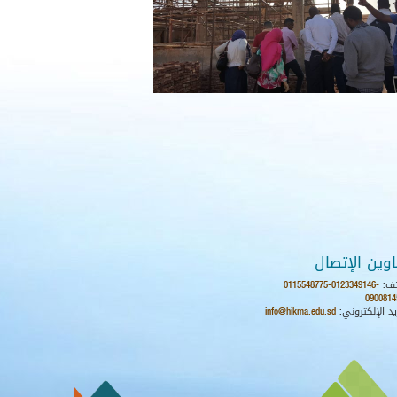
اوين الإتصال
ف:
0115548775-0123349146-
0900814
يد الإلكتروني:
info@hikma.edu.sd