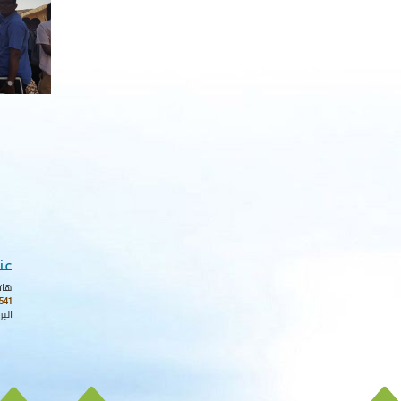
عن
هات
541
البر