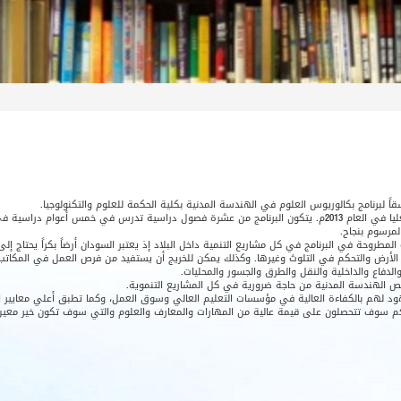
اً لبرنامج بكالوريوس العلوم في الهندسة المدنية بكلية الحكمة للعلوم والتكنولوجيا.
بدأت فكرة هذا البرنامج في العام 2012م وتمت إجازته وبدأ الدراسة فيه فعليا في العام 2013م. يتكون البرنامج من عش
لمرسوم بنجاح.
حة في البرنامج في كل مشاريع التنمية داخل البلاد إذ يعتبر السودان أرضاً بكراً يحتاج إل
 الأرض والتحكم في التلوث وغيرها. وكذلك يمكن للخريج أن يستفيد من فرص العمل في المكاتب 
الدفاع والداخلية والنقل والطرق والجسور والمحليات.
تخصص الهندسة المدنية من حاجة ضرورية في كل المشاريع التنموية.
د لهم بالكفاءة العالية في مؤسسات التعليم العالي وسوق العمل، وكما تطبق أعلي معايير ال
بأنكم سوف تتحصلون على قيمة عالية من المهارات والمعارف والعلوم والتي سوف تكون خير معي