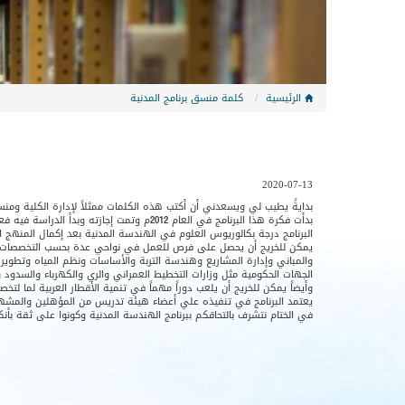
الرئيسية
كلمة منسق برنامج المدنية
2020-07-13
بدايةً يطيب لي ويسعدني أن أكتب هذه الكلمات ممثلاً لإدارة الكلية ومنسق
البرنامج درجة بكالوريوس العلوم في الهندسة المدنية بعد إكمال المنهج ا
يمكن للخريج أن يحصل على فرص للعمل في نواحي عدة بحسب التخصصات المطرو
والمباني وإدارة المشاريع وهندسة التربة والأساسات ونظم المياه وتطوير
الجهات الحكومية مثل وزارات التخطيط العمراني والري والكهرباء والسدود و
وأيضاً يمكن للخريج أن يلعب دوراً مهماً في تنمية الأقطار العربية لما ل
يعتمد البرنامج في تنفيذه علي أعضاء هيئة تدريس من المؤهلين والمشهو
في الختام نتشرف بالتحاقكم ببرنامج الهندسة المدنية وكونوا على ثقة 