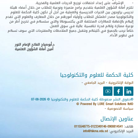
-
الإشراف على إعداد احتفالات توزيع الدرجات العلمية والفخرية.
تلتزم أمانة الشؤون العلمية بتقديم برامج متميزة ونوعية للطلاب من خلال أعضاء هيئة
تدريس يزاوجون بين الخبرات التدريسية والعملية من أجل أن تكون كلية الحكمة للعلوم
والتكنولوجيا مصدر اطمئنان للطلاب وأولياء أمورهم من خلال المعارف والعلوم التي تقدم
إليهم بالإضافة للمهارات المختلفة التي يكتسبونها والتي ستسهم في تخريج أطر من
نوعية ممتازة ولهم قدرة تنافسية عالية في سوق العمل.
ختاماً نرحب بالجميع في كليتهم ونتقبل جميع الملاحظات والمقترحات التي سوف تسهم
في تطوير الأداء.
د.أبوصباح الفاتح الإمام النور
أمين أمانة الشؤون العلمية
كلية الحكمة للعلوم والتكنولوجيا
البوابة الإلكترونية
-
البريد الجامعي
-
youtube
facebook
linkedin
©حقوق النشر محفوظة كلية الحكمة للعلوم والتكنولوجيا © 2026-08-07
©Powered By LORE Smart Solutions ltd ©
سياسة الخصوصية
-
عناوين الإتصال
هاتف:
0115548775-0123349146-0900814541
البريد الإلكتروني:
info@hikma.edu.sd