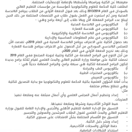
معرفتها عن الكلية وبرامجها وأنشطتها بالإضافة للإحصائيات المختلفة.
انطلقت كلية الحكمة للعلوم والتكنولوجيا كمؤسسة من مؤسسات التعليم العالي
بالسودان في العام 2013/2014 وذلك بعد قبول الدفعة الأولي من الطلاب ببرنامج الهندسة
المدنية ومن ثم استمرت في العمل بقبول طلاب في التخصصات المختلفة من ذلك الحين
ليبلغ عدد البرامج المفعلة الأن وبها طلاب إلى أربعة برامج وهي: -
أ‌)
البكالوريوس في الهندسة المدنية
ب‌)
البكالوريوس في هندسة العمارة
ت‌)
البكالوريوس في الهندسة الكهربية والإلكترونية
ث‌)
البكالوريوس في نظم المعلومات المحاسبية والإدارية
بعد حصول الكلية علي الاعتراف ببرنامج الهندسة المدنية في العام 2019م، تقدمت الأن
للمجلس الهندسي السوداني من أجل الحصول علي الاعتراف ببرنامج هندسة العمارة
وذلك بعد تخريج الدفعة الأولي في العام 2020م.
من أجل التنوع في البرامج المقدمة من الكلية وتلبية لحوجة المجتمع ففي العام 2019
تحصلت الكلية على موافقة وزارة التعليم العالي والبحث العلمي لقيام ثلاثة برامج جديدة
لتكون البرامج المصدقة للكلية هي سبعة برامج، والبرامج المضافة حديثاً هي: -
أ‌)
بكالوريوس الطب والجراحة
ب‌)
بكالوريوس المختبرات الطبية
ت‌)
بكالوريوس التمريض
بدأت أمانة الشؤون العلمية بكلية الحكمة للعلوم والتكنولوجيا مع بداية التصديق للكلية
وهي تتطلع بمهام مختلفة
مثل:
-
إعداد وتنظيم أعمال المجلس العلمي وأي أعمال منبثقة عنه ومتابعة تنفيذ
المخرجات.
-
ضبط اللوائح الأكاديمية ونشرها ومتابعة تنفيذها.
-
التنسيق مع الإدارة العامة للتعليم الأهلي والأجنبي والإدارة العامة للقبول بوزارة
التعليم العالي والبحث العلمي لقبول الطلاب المرشحين والمحولين والتجسير.
-
التنسيق مع الأقسام المختلفة بشأن الامتحانات على مستوى الكلية.
-
إعداد ونشر دليل الكلية.
-
حفظ الوثائق والسجلات الأكاديمية.
-
استخراج الشهادات الجامعية.