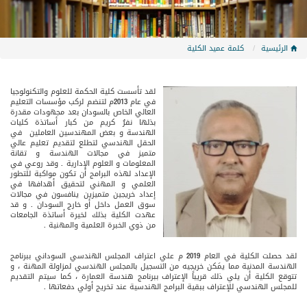
الرئيسية
كلمة عميد الكلية
لقد تأسست كلية الحكمة للعلوم والتكنولوجيا
في عام 2013م لتنضم لركب مؤسسات التعليم
العالي الخاص بالسودان بعد مجهودات مقدرة
بذلها نفرُ كريم من كبار أساتذة كليات
الهندسة و بعض المهندسين العاملين في
الحقل الهندسي لتطلع لتقديم تعليم عالي
متميز في مجالات الهندسة و تقانة
المعلومات و العلوم الإدارية . وقد روعي في
الإعداد لهذه البرامج أن تكون مواكبة للتطور
العلمي و المهني لتحقيق أهدافها في
إعداد خريجين متميزين ينافسون في مجالات
سوق العمل داخل أو خارج السودان . و قد
عهدت الكلية بذلك لخيرة أساتذة الجامعات
من ذوي الخبرة العلمية والمهنية .
لقد حصلت الكلية في العام 2019 م علي اعتراف المجلس الهندسي السوداني ببرنامج
الهندسة المدنية مما يمَكن خريجيه من التسجيل بالمجلس الهندسي لمزاولة المهنة ، و
تتوقع الكلية أن يلي ذلك قريباً الإعتراف ببرنامج هندسة العمارة ، كما سيتم التقديم
للمجلس الهندسي للإعتراف ببقية البرامج الهندسية عند تخريج أولي دفعاتها .