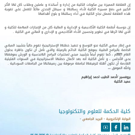
إن العلاقة المميزة بين مكونات الكلية من إدارة و أساتذة و عاملين وطلاب كان لها الأثر
الكبير في دفع مسيرة الكلية لأداء رسالتها و سيظل التحدي ماثلاً للعمل علي تقوية
هذه العلاقة لضمان نجاح الكلية في أداء رسالتها و بلوغ أهدافها
إن حوسبة أنظمة الكلية الأكاديمية و الإدارية و المالية كان من الإنجازات المهمة للكلية و
التي لها اثرها في تطوير وتحسين الأداء الأكاديمي و الإداري و المالي في الكلية .
في إطار سعي الكلية نحو التوسع و تنفيذ خطتها الإستراتيجية تقوم حالياً بتشييد المباني
الخاصة بالبرامج الطبية بموقع الكلية الدائم بالرميلة والتي نأمل أن تكون جاهزة بحلول
العام 2021م ، كما تقوم أيضاً بتشييد مبني لمختبرات البرامج الهندسية و الورش بموقعها
بحي الأندلس ، و تأمل الكلية أنه بعد اكمال خطتها الاستراتيجية في السنوات القليلية
القادمة أن تكون آهلة لترفيعها لجامعة مرموقة بين رصيفاتها من الجامعات السودانية .
والله الموفق ،،،
بروفسير /أحمد الطيب احمد إبراهيم
عميد الكلية
كلية الحكمة للعلوم والتكنولوجيا
البوابة الإلكترونية
-
البريد الجامعي
-
youtube
facebook
linkedin